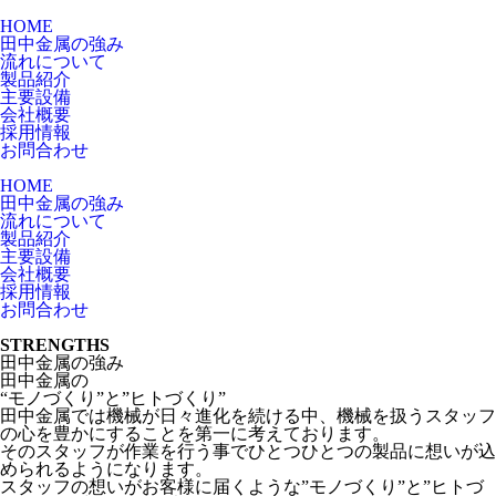
HOME
田中金属の強み
流れについて
製品紹介
主要設備
会社概要
採用情報
お問合わせ
HOME
田中金属の強み
流れについて
製品紹介
主要設備
会社概要
採用情報
お問合わせ
STRENGTHS
田中金属の強み
田中金属の
“モノづくり”と”ヒトづくり”
田中金属では機械が日々進化を続ける中、機械を扱うスタッフ
の心を豊かにすることを第一に考えております。
そのスタッフが作業を行う事でひとつひとつの製品に想いが込
められるようになります。
スタッフの想いがお客様に届くような”モノづくり”と”ヒトづ