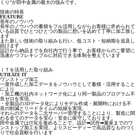
くり”が田中金属の最大の強みです。
技術の特長
FEATURE
長年のノウハウ
長年のノウハウの蓄積をフル活用しながらお客様に求められて
いる品質でひとつひとつの製品に想いを込めて丁寧に加工致し
ます
また新しい技術の取り組みも行い、低コスト・短納期を追及し
続けます
設計から納品までを自社内で行う事で、お客様からのご要望に
迅速かつフレキシブルに対応できる体制を整えています
ＩＴを活用した取り組み
UTILIZE IT
ワンストップ加工
一度作成した加工データをノウハウとして蓄積・活用すること
により
・加工機の社内ネットワーク化により同一製品のプログラム不
良ゼロを実現。
・全製品の3Dデータ化によりモデル作成・展開時における不
良の削減とリードタイムの短縮を実現。
それらのデータを二元サーバー管理することにより、製造に関
わる全てのデータを安心・安全に保守しております。
田中金属ではIT化を進めることで、設計➡試作➡量産までのワ
ンストップ加工を実現。よりスピーディーで高品質なものづく
りで社会貢献を行います