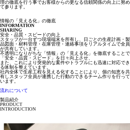
理の徹底を行う事でお客様からの更なる信頼関係の向上に努め
て参ります。
情報の「見える化」の徹底
INFORMATION
SHARING
安全・品質・スピードの向上
スタッフが一台ずつ現場端末を所有し、日ごとの生産計画・製
品図面・材料管理・在庫管理・連絡事項をリアルタイムで全員
が共有しています。
不透明になりがちな「情報」の「見える化」を徹底することで
「安全・品質・スピード」を日々向上させ、
また、これにより突発的な案件やトラブルにも迅速に対応でき
る体制を整えています。
社内全体で生産工程を見える化することにより、個の知恵を共
有しスタッフ全員が連携した行動のできるチーム作りを行って
います。
流れについて
製品紹介
PRODUCT
INTRODUCTION