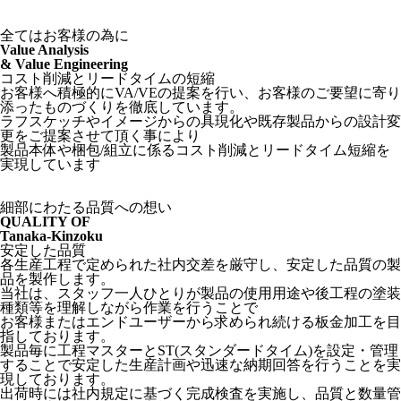
全てはお客様の為に
Value Analysis
& Value Engineering
コスト削減とリードタイムの短縮
お客様へ積極的にVA/VEの提案を行い、お客様のご要望に寄り
添ったものづくりを徹底しています。
ラフスケッチやイメージからの具現化や既存製品からの設計変
更をご提案させて頂く事により
製品本体や梱包/組立に係るコスト削減とリードタイム短縮を
実現しています
細部にわたる品質への想い
QUALITY OF
Tanaka-Kinzoku
安定した品質
各生産工程で定められた社内交差を厳守し、安定した品質の製
品を製作します。
当社は、スタッフ一人ひとりが製品の使用用途や後工程の塗装
種類等を理解しながら作業を行うことで
お客様またはエンドユーザーから求められ続ける板金加工を目
指しております。
製品毎に工程マスターとST(スタンダードタイム)を設定・管理
することで安定した生産計画や迅速な納期回答を行うことを実
現しております。
出荷時には社内規定に基づく完成検査を実施し、品質と数量管