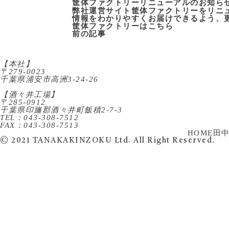
筐体ファクトリーリニューアルのお知ら
弊社運営サイト
筐体ファクトリー
をリニ
情報をわかりやすくお届けできるよう、
筐体ファクトリーは
こちら
前の記事
【本社】
〒279-0023
千葉県浦安市高洲3-24-26
【酒々井工場】
〒285-0912
千葉県印旛郡酒々井町飯積2-7-3
TEL：043-308-7512
FAX：043-308-7513
HOME
田
© 2021 TANAKAKINZOKU Ltd. All Right Reserved.